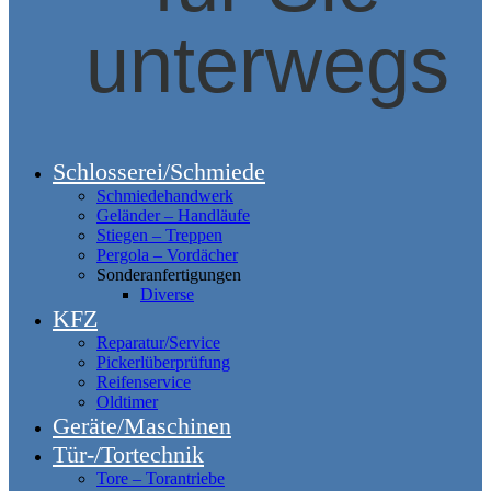
unterwegs
Schlosserei/Schmiede
Schmiedehandwerk
Geländer – Handläufe
Stiegen – Treppen
Pergola – Vordächer
Sonderanfertigungen
Diverse
KFZ
Reparatur/Service
Pickerlüberprüfung
Reifenservice
Oldtimer
Geräte/Maschinen
Tür-/Tortechnik
Tore – Torantriebe