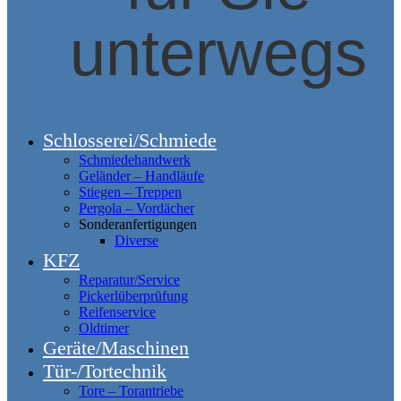
unterwegs
Schlosserei/Schmiede
Schmiedehandwerk
Geländer – Handläufe
Stiegen – Treppen
Pergola – Vordächer
Sonderanfertigungen
Diverse
KFZ
Reparatur/Service
Pickerlüberprüfung
Reifenservice
Oldtimer
Geräte/Maschinen
Tür-/Tortechnik
Tore – Torantriebe