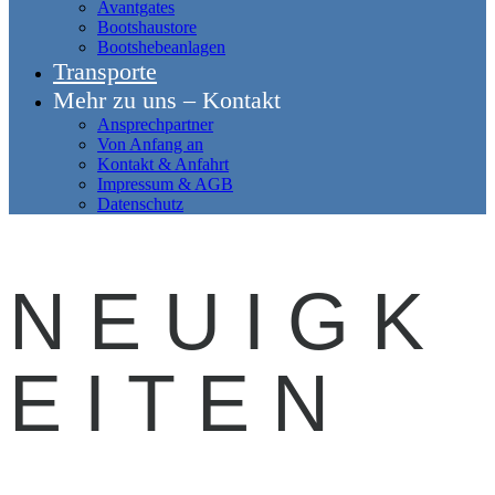
Avantgates
Bootshaustore
Bootshebeanlagen
Transporte
Mehr zu uns – Kontakt
Ansprechpartner
Von Anfang an
Kontakt & Anfahrt
Impressum & AGB
Datenschutz
N E U I G K
E I T E N